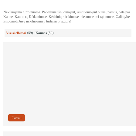
Nekilnojamo turto nuoma. Padedame išnuomojant, išsinuomojant butus, namus, patalpas
Kaune, Kauno r., Kėdainiuose, Kėdainių r. ir kituose miestuose bei rajonuose. Galimybė
išnuomoti Jūsų nekilnojamąjį turtą su priežiūra!
Visi skelbimai
(59)
Kaunas
(59)
Kaunas A. Šančiai Piliečių g. 11 a
970 €
Plačiau