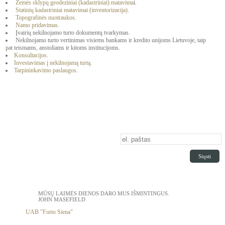
Žemės sklypų geodeziniai (kadastriniai) matavima
i.
Statinių kadastriniai matavimai (inventorizacija)
.
Topografinės nuotraukos
.
Namo pridavimas
.
Įvairių nekilnojamo turto dokumentų tvarkymas.
Nekilnojamo turto vertinimas visiems bankams ir kredito unijoms Lietuvoje, taip
pat teismams, anstoliams ir kitoms institucijoms.
Konsultacijos
.
Investavimas į nekilnojamą turtą
.
Tarpininkavimo paslaugos
.
PRENUMERATA
Siųsti
DIENOS CITATA
MŪSŲ LAIMĖS DIENOS DARO MUS IŠMINTINGUS.
JOHN MASEFIELD
UAB "Forto Siena"